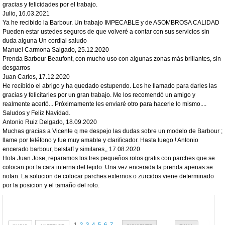
gracias y felicidades por el trabajo.
Julio
,
16.03.2021
Ya he recibido la Barbour. Un trabajo IMPECABLE y de ASOMBROSA CALIDAD
Pueden estar ustedes seguros de que volveré a contar con sus servicios sin
duda alguna Un cordial saludo
Manuel Carmona Salgado
,
25.12.2020
Prenda Barbour Beaufont, con mucho uso con algunas zonas más brillantes, sin
desgarros
Juan Carlos
,
17.12.2020
He recibido el abrigo y ha quedado estupendo. Les he llamado para darles las
gracias y felicitarles por un gran trabajo. Me los recomendó un amigo y
realmente acertó... Próximamente les enviaré otro para hacerle lo mismo....
Saludos y Feliz Navidad.
Antonio Ruiz Delgado
,
18.09.2020
Muchas gracias a Vicente q me despejo las dudas sobre un modelo de Barbour ;
llame por teléfono y fue muy amable y clarificador. Hasta luego ! Antonio
encerado barbour, belstaff y similares,
,
17.08.2020
Hola Juan Jose, reparamos los tres pequeños rotos gratis con parches que se
colocan por la cara interna del tejido. Una vez encerada la prenda apenas se
notan. La solucion de colocar parches externos o zurcidos viene determinado
por la posicion y el tamaño del roto.
1
2
3
4
5
6
7