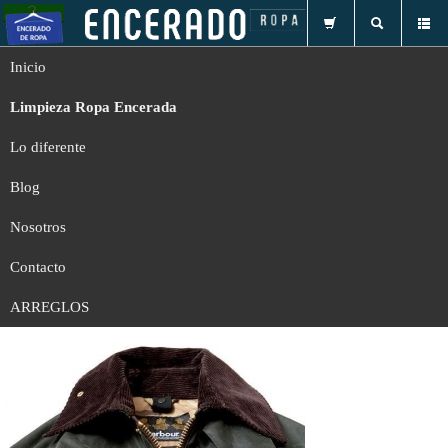
Inicio
Limpieza Ropa Encerada
Lo diferente
Blog
Nosotros
Contacto
Limpieza, Encerado y/o Engrasado de chaquetas tipo
ARREGLOS
Barbour y similares