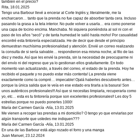
también en el precio?
Rita
,
18.01.2025
Tengo una Barbour llevé a encerar al Corte Inglés y, literalmente, me la
encharcaron… tanto que la prenda no fue capaz de absorber tanta cera. Incluso
pasando la grasa a la tela interior. No pude volver a usarla… era como ponerse
una capa de tocino encima. Manchaba. Ni siquiera poniéndola al sol ni con el
paso de los años “secó” y de tanta humedad le salió hasta moho! Por casualidad
encontré esta tintorería especializada. He de decir que desde el principio
demuestran muchísima profesionalidad y atención. Envié un correo realizando
la consulta de si sería salvable… respondieron esa misma noche, al filo de las
diez y media. Así que les envié la prenda, sin la necesidad de preocuparme ni
del envío ni del regreso que ya lo gestionan ellos gratuitamente. En todo
momento van actualizando, a través del correo, el estado de la prenda. Hoy he
recibido el paquete y no puedo estar más contenta! La prenda viene
exactamente como la compré… impecable! Ojalá haberles descubierto antes…
porque la única salida que le veía en ese estado era tirarla a la basura! Son
unos auténticos profesionales!!! Así que si necesitas limpiarla, recuperarla como
yo, etc… esta es tu tintorería porque son excelentes profesionales!! Les doy 5
estrellas porque no puedo ponerles 1000!
María del Carmen García -Alía
,
13.01.2025
Me vienen a recoger las prendas a mi domicilio? O tengo yo que enviarlas por
algún transporte que ustedes me indiquen???
María del Carmen García -Alía
,
13.01.2025
En una de las Barbour está algo rozado el forro y una manga
Juan Manuel
,
23.12.2024