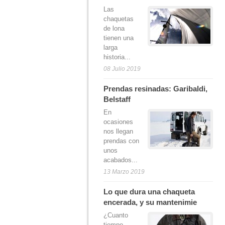
Las
chaquetas
de lona
tienen una
larga
historia...
08 Julio 2019
Prendas resinadas: Garibaldi,
Belstaff
En
ocasiones
nos llegan
prendas con
unos
acabados...
13 Marzo 2019
Lo que dura una chaqueta
encerada, y su mantenimie
¿Cuanto
tiempo