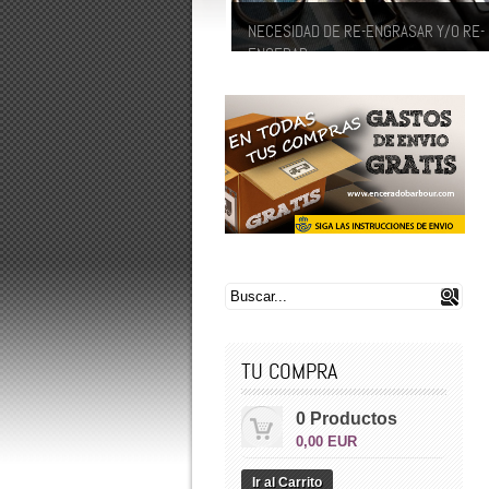
NECESIDAD DE RE-ENGRASAR Y/O RE-
ENCERAR
La frecuencia con que tenga que proc
re-encerado, y/o re-impermeabilizació
dependera del uso, y frecuencia con 
utiliza su prenda. Además de re-encera
re-impermeabilizar...
TU COMPRA
0 Productos
0,00 EUR
Ir al Carrito