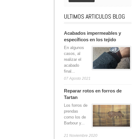
ULTIMOS ARTICULOS BLOG
Acabados impermeables y
específicos en los tejido
En algunos
casos, al
realizar el
acabado
final...
07 Agosto 2021
Reparar rotos en forros de
Tartan
Los forros de
prendas
como los de
Barbour y...
21 Noviembre 2020