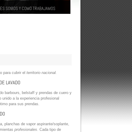
NES SOMOS Y COMO TRABAJAMOS
vado, encerado, restaurado,
nimiento, y conservación de una
a de estas caracteristicas es un
jo que debe dejarse solo en manos de
sionales. Somos profesionales con una
.
o para cubrir el
territorio nacional
.
DE LAVADO
 barbours, belstaff y prendas de cuero y
o unido a la experiencia profesional
ptimo para sus prendas.
ADO
a, planchas de vapor aspirante/soplante,
amientas
profesionales
. Cada tipo de