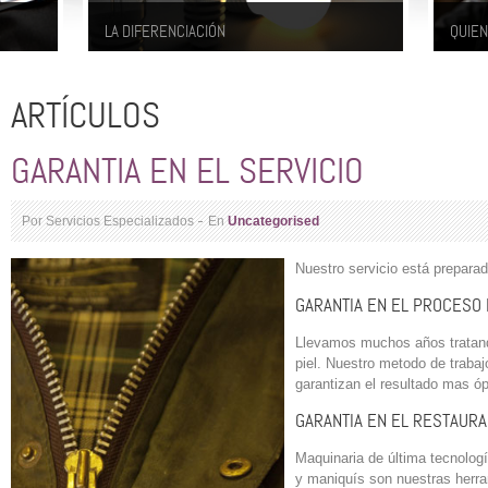
LA DIFERENCIACIÓN
QUIE
Estos son los detalles que nos hacen ser
El la
diferentes: servicio puntual y gratuito en el
mante
eder al
ARTÍCULOS
envío, y su posterior devolución La prenda
prend
n,
le sera devuelta...
traba
que
profe
GARANTIA EN EL SERVICIO
r, y/o
larga..
Por Servicios Especializados
En
Uncategorised
Nuestro servicio
está preparad
GARANTIA EN EL PROCESO 
Llevamos muchos años tratando
piel. Nuestro metodo de trabaj
garantizan el resultado mas ó
GARANTIA EN EL RESTAUR
Maquinaria de última tecnologí
y maniquís son nuestras herr