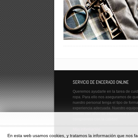
SERVICIO DE ENCERADO ONLINE
Queremos ayudarle en la tarea de cuid
ropa. Para ello nos aseguramos de qu
nuestro personal tenga el tipo de form
experiencia adecuada. Nuestro equipo
cuenta con años de experiencia y un
compromiso con la calidad.
Más información...
En esta web usamos cookies, y tratamos la información que nos faci