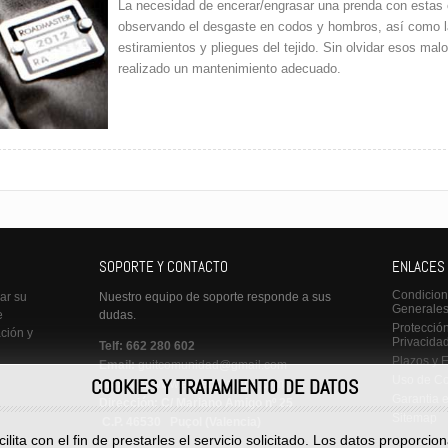
La necesidad de encerar/engrasar una prenda con estas
observando el desgaste en codos y hombros, así como l
estiramientos y pliegues del tejido. Sin olvidar esos ma
realizado un mantenimiento adecuado.
SOPORTE Y CONTACTO
ENLACES
Condicio
ar su
Nuestro equipo de soporte responde a sus
Generale
e
dudas.
Protecció
ación y
Privacida
Telf:
662 280 602
Plazos y 
Email:
guitcomunidad@gmail.com
Uso de C
COOKIES Y TRATAMIENTO DE DATOS
Website:
www.enceradoropa.com
Garantia e
Dirección:
C/ Mariano Amigo nº 25
Sitemap
C.P. 46530 Puçol (Valencia)
lita con el fin de prestarles el servicio solicitado. Los datos proporc