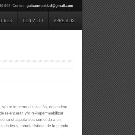
280 602 Correo:
guitcomunidad@gmail.com
OTROS
CONTACTO
ARREGLOS
, y/o re-impermeabilización, dependera
de re-encerar, y/o re-impermeabilizar
que su chaqueta sea sometida a un
iedades y características de la prenda.