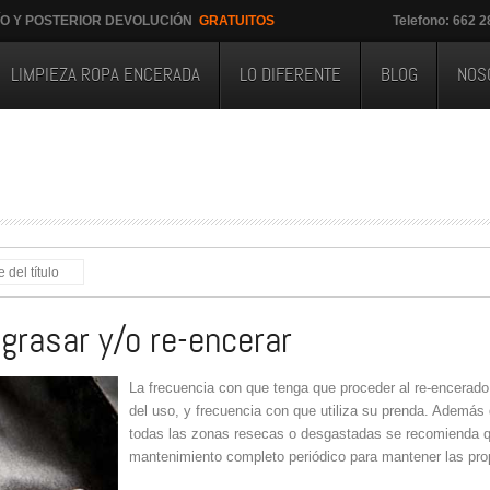
ÍO Y POSTERIOR DEVOLUCIÓN
GRATUITOS
Telefono: 662 
LIMPIEZA ROPA ENCERADA
LO DIFERENTE
BLOG
NOS
grasar y/o re-encerar
La frecuencia con que tenga que proceder al re-encerado
del uso, y frecuencia con que utiliza su prenda. Además 
todas las zonas resecas o desgastadas se recomienda 
mantenimiento completo periódico para mantener las prop