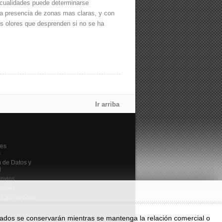
 cualidades puede determinarse
a presencia de zonas mas claras, y con
los olores que desprenden si no se ha
Ir arriba
nes
s
n de Datos y
d
Envios
ookies
n el Servicio
ionados se conservarán mientras se mantenga la relación comercial o