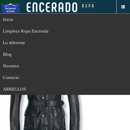
Inicio
Servicio de limpieza, y restauración de Belstaff piel
Limpieza Ropa Encerada
"acabado napa"
Lo diferente
Blog
Nosotros
Contacto
ARREGLOS