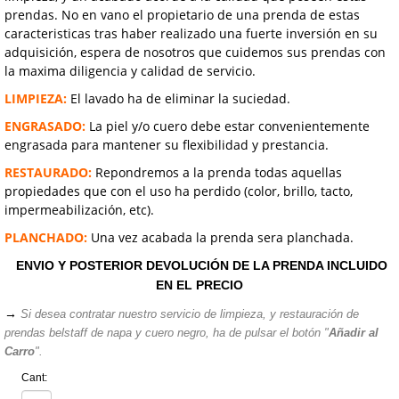
prendas. No en vano el propietario de una prenda de estas
caracteristicas tras haber realizado una fuerte inversión en su
adquisición, espera de nosotros que cuidemos sus prendas con
la maxima diligencia y calidad de servicio.
LIMPIEZA:
El lavado ha de eliminar la suciedad.
ENGRASADO:
La piel y/o cuero debe estar convenientemente
engrasada para mantener su flexibilidad y prestancia.
RESTAURADO:
Repondremos a la prenda todas aquellas
propiedades que con el uso ha perdido (color, brillo, tacto,
impermeabilización, etc).
PLANCHADO:
Una vez acabada la prenda sera planchada.
ENVIO Y POSTERIOR DEVOLUCIÓN DE LA PRENDA INCLUIDO
EN EL PRECIO
→
Si desea contratar nuestro servicio de limpieza, y restauración de
prendas belstaff de napa y cuero negro, ha de pulsar el botón "
Añadir al
Carro
".
Cant: