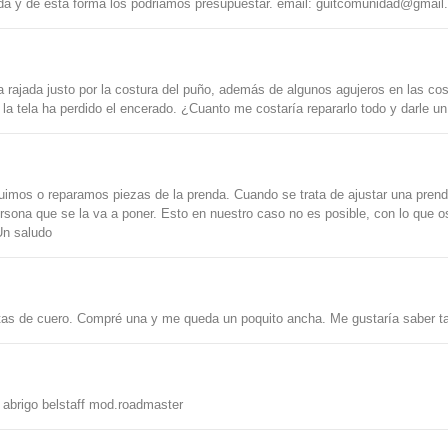
nda y de esta forma los podriamos presupuestar. email:
guitcomunidad@gmail
a rajada justo por la costura del puño, además de algunos agujeros en las cost
la tela ha perdido el encerado. ¿Cuanto me costaría repararlo todo y darle u
uimos o reparamos piezas de la prenda. Cuando se trata de ajustar una prenda
persona que se la va a poner. Esto en nuestro caso no es posible, con lo que
Un saludo
etas de cuero. Compré una y me queda un poquito ancha. Me gustaría saber t
 abrigo belstaff mod.roadmaster