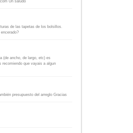
.com
Un saludo
uras de las tapetas de los bolsillos.
n encerado?
 (de ancho, de largo, etc) es
 os recomiendo que vayais a algun
ambién presupuesto del arreglo Gracias