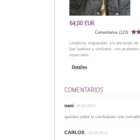
64,00 EUR
Comentarios (123)
Limpieza, engrasado, y/o encerado de
tipo barbour y similares, con acabados
especiales.
Detalles
COMENTARIOS
nani
,
26.03.2013
quisiera saber si cambiariais una cremall
CARLOS
,
24.03.2013