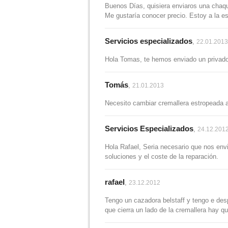
Buenos Días, quisiera enviaros una chaq
Me gustaría conocer precio. Estoy a la e
Servicios especializados
,
22.01.2013
Hola Tomas, te hemos enviado un privado
Tomás
,
21.01.2013
Necesito cambiar cremallera estropeada 
Servicios Especializados
,
24.12.201
Hola Rafael, Seria necesario que nos env
soluciones y el coste de la reparación.
rafael
,
23.12.2012
Tengo un cazadora belstaff y tengo e despe
que cierra un lado de la cremallera hay q