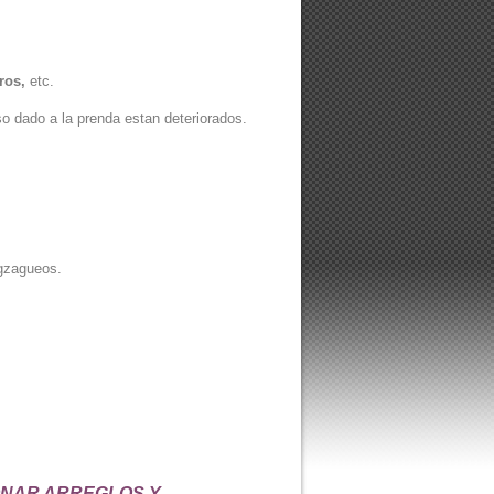
ros,
etc.
so dado a la prenda estan deteriorados.
gzagueos.
ONAR ARREGLOS Y