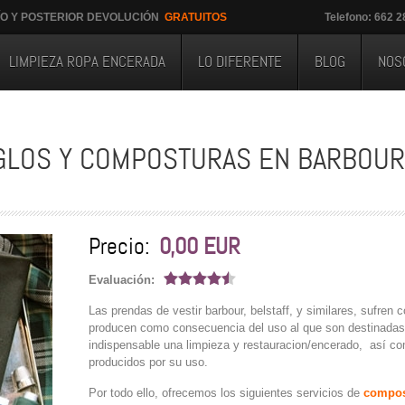
ÍO Y POSTERIOR DEVOLUCIÓN
GRATUITOS
Telefono: 662 
LIMPIEZA ROPA ENCERADA
LO DIFERENTE
BLOG
NOS
GLOS Y COMPOSTURAS EN BARBOUR,
Precio:
0,00 EUR
Evaluación:
Las prendas de vestir barbour, belstaff, y similares, sufren 
producen como consecuencia del uso al que son destinadas.
indispensable una limpieza y restauracion/encerado, así co
producidos por su uso.
Por todo ello, ofrecemos los siguientes servicios de
compos