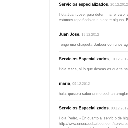
Servicios especializados
,
20.12.2012
Hola Juan Jose, para determinar el valor 
estamos reparándolos sin coste alguno. En
Juan Jose
,
19.12.2012
Tengo una chaqueta Barbour con unos aguje
Servicios Especializados
,
10.12.201
Hola Maria, si lo que deseas es que te ha
maria
,
09.12.2012
hola, quisiera saber si me podrian arregla
Servicios Especializados
,
03.12.201
Hola Pedro, - En cuanto al servicio de hig
http://www.enceradobarbour.com/servicios