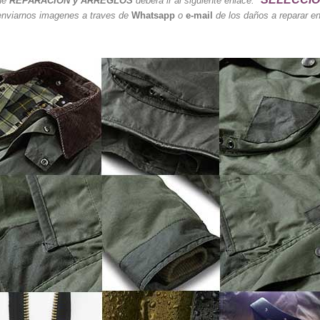
 de
REPARACIÓN y ARREGLOS
deberá ir al siguiente enlace:
"
nviarnos imagenes a traves de
Whatsapp
o
e-mail
de los daños a reparar en