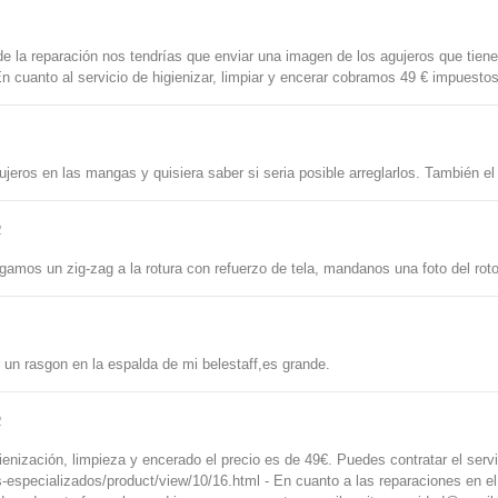
de la reparación nos tendrías que enviar una imagen de los agujeros que tien
 cuanto al servicio de higienizar, limpiar y encerar cobramos 49 € impuestos
ros en las mangas y quisiera saber si seria posible arreglarlos. También el 
2
gamos un zig-zag a la rotura con refuerzo de tela, mandanos una foto del rot
r un rasgon en la espalda de mi belestaff,es grande.
2
ienización, limpieza y encerado el precio es de 49€. Puedes contratar el servi
-especializados/product/view/10/16.html - En cuanto a las reparaciones en el