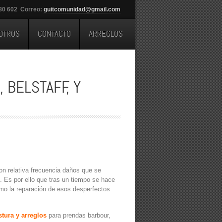
280 602 Correo:
guitcomunidad@gmail.com
OTROS
CONTACTO
ARREGLOS
 BELSTAFF, Y
con relativa frecuencia daños que se
 Es por ello que tras un tiempo se hace
mo la reparación de esos desperfectos
tura y arreglos
para prendas barbour,