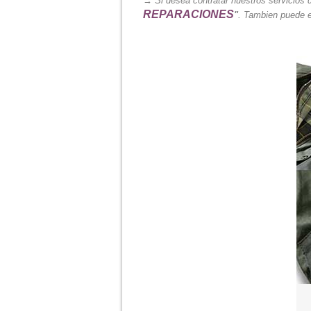
→ Si desea contratar nuestros servicios
REPARACIONES
"
.
Tambien puede e