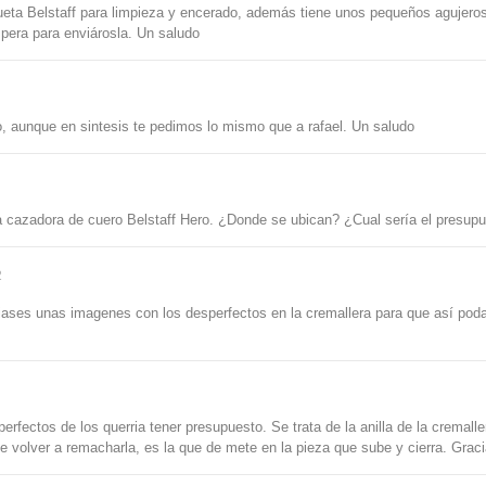
ueta Belstaff para limpieza y encerado, además tiene unos pequeños agujero
spera para enviárosla. Un saludo
, aunque en sintesis te pedimos lo mismo que a rafael. Un saludo
a cazadora de cuero Belstaff Hero. ¿Donde se ubican? ¿Cual sería el presup
2
iases unas imagenes con los desperfectos en la cremallera para que así pod
rfectos de los querria tener presupuesto. Se trata de la anilla de la cremalle
ue volver a remacharla, es la que de mete en la pieza que sube y cierra. Grac