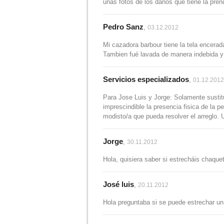
unas fotos de los daños que tiene la pre
Pedro Sanz
,
03.12.2012
Mi cazadora barbour tiene la tela encerad
Tambien fué lavada de manera indebida y 
Servicios especializados
,
01.12.2012
Para Jose Luis y Jorge: Solamente sustit
imprescindible la presencia fisica de la 
modisto/a que pueda resolver el arreglo. 
Jorge
,
30.11.2012
Hola, quisiera saber si estrecháis chaqu
José luis
,
20.11.2012
Hola preguntaba si se puede estrechar un